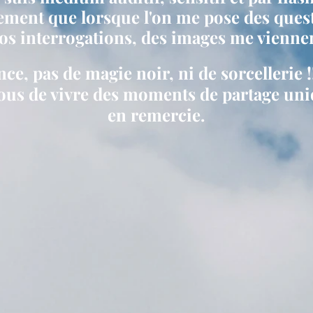
lement que lorsque l'on me pose des quest
s interrogations, des images me viennent
nce, pas de magie noir, ni de sorcellerie !
vous de vivre des moments de partage uni
en remercie.