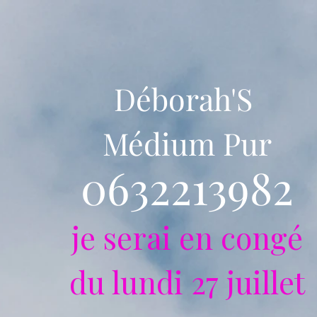
Déborah'S
Médium Pur
0632213982
je serai en congé
du lundi 27 juillet