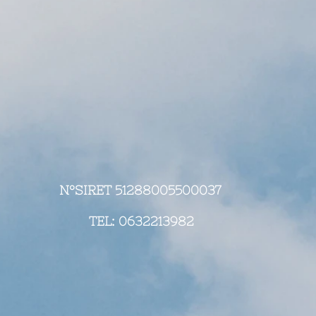
N°SIRET 51288005500037
TEL: 0632213982