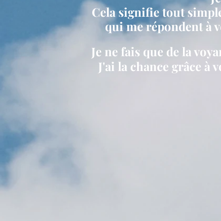
Cela signifie tout simp
qui me répondent à vo
Je ne fais que de la voya
J'ai la chance grâce à 