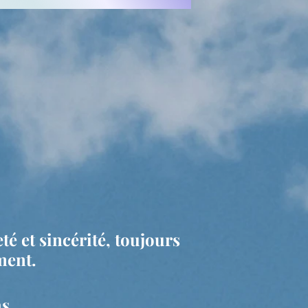
é et sincérité, toujours
ment.
s.