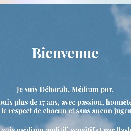
Bienvenue
Je suis Déborah, Médium pur.
is plus de 17 ans, avec passion, honnêtet
 le respect de chacun et sans aucun juge
 suis médium auditif, sensitif et par flash